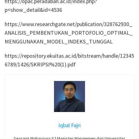
https://opac.peradaban.ac.id/index.php?
p=show_detail&id=4536
https://www.researchgate.net/publication/328762930_
ANALISIS_PEMBENTUKAN_PORTOFOLIO_OPTIMAL_
MENGGUNAKAN_MODEL_INDEKS_TUNGGAL
https://repository.ekuitas.ac.id/bitstream/handle/12345
6789/1426/SKRIPSI%20(1).pdf
Iqbal Fajri
Seorang Mahasiswa S2 Magister Manajemen dari Universitas