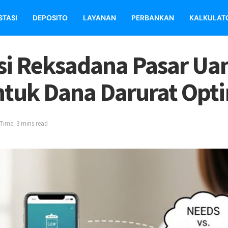
STASI
DEPOSITO
LAYANAN
PERBANKAN
KALKULAT
si Reksadana Pasar Ua
ntuk Dana Darurat Opt
Time: 3 mins read