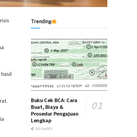
isis
Trending
na
 hasil
Buku Cek BCA: Cara
rat.
Buat, Biaya &
Prosedur Pengajuan
ia
Lengkap
933 SHARES