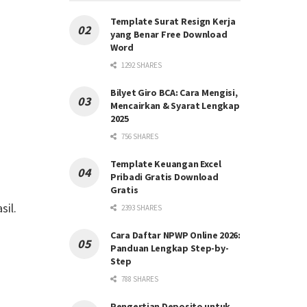
Template Surat Resign Kerja
yang Benar Free Download
Word
1292 SHARES
Bilyet Giro BCA: Cara Mengisi,
Mencairkan & Syarat Lengkap
2025
756 SHARES
Template Keuangan Excel
Pribadi Gratis Download
Gratis
sil.
2393 SHARES
Cara Daftar NPWP Online 2026:
Panduan Lengkap Step-by-
Step
788 SHARES
Pengertian Deposito untuk