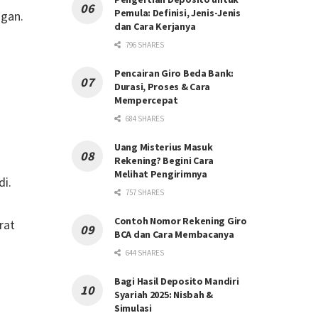
Pemula: Definisi, Jenis-Jenis
ngan.
dan Cara Kerjanya
796 SHARES
Pencairan Giro Beda Bank:
Durasi, Proses & Cara
Mempercepat
684 SHARES
Uang Misterius Masuk
Rekening? Begini Cara
Melihat Pengirimnya
di.
757 SHARES
Contoh Nomor Rekening Giro
rat
BCA dan Cara Membacanya
644 SHARES
Bagi Hasil Deposito Mandiri
Syariah 2025: Nisbah &
Simulasi