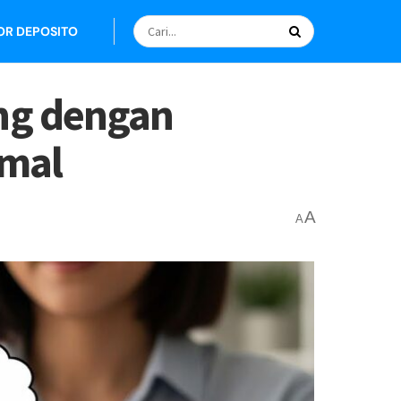
OR DEPOSITO
ng dengan
imal
A
A