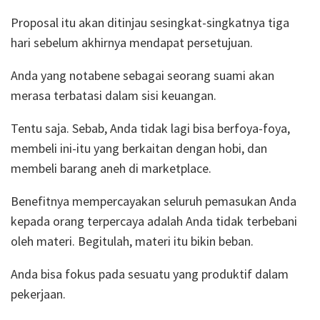
Proposal itu akan ditinjau sesingkat-singkatnya tiga
hari sebelum akhirnya mendapat persetujuan.
Anda yang notabene sebagai seorang suami akan
merasa terbatasi dalam sisi keuangan.
Tentu saja. Sebab, Anda tidak lagi bisa berfoya-foya,
membeli ini-itu yang berkaitan dengan hobi, dan
membeli barang aneh di marketplace.
Benefitnya mempercayakan seluruh pemasukan Anda
kepada orang terpercaya adalah Anda tidak terbebani
oleh materi. Begitulah, materi itu bikin beban.
Anda bisa fokus pada sesuatu yang produktif dalam
pekerjaan.