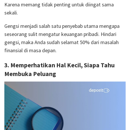
Karena memang tidak penting untuk diingat sama
sekali.
Gengsi menjadi salah satu penyebab utama mengapa
seseorang sulit mengatur keuangan pribadi. Hindari
gengsi, maka Anda sudah selamat 50% dari masalah
finansial di masa depan.
3. Memperhatikan Hal Kecil, Siapa Tahu
Membuka Peluang