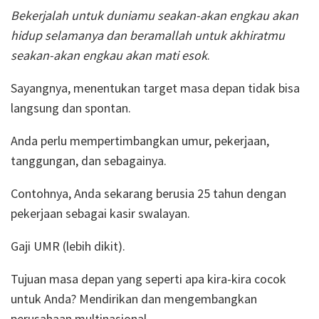
Bekerjalah untuk duniamu seakan-akan engkau akan
hidup selamanya dan beramallah untuk akhiratmu
seakan-akan engkau akan mati esok
.
Sayangnya, menentukan target masa depan tidak bisa
langsung dan spontan.
Anda perlu mempertimbangkan umur, pekerjaan,
tanggungan, dan sebagainya.
Contohnya, Anda sekarang berusia 25 tahun dengan
pekerjaan sebagai kasir swalayan.
Gaji UMR (lebih dikit).
Tujuan masa depan yang seperti apa kira-kira cocok
untuk Anda? Mendirikan dan mengembangkan
perusahaan multinasional.