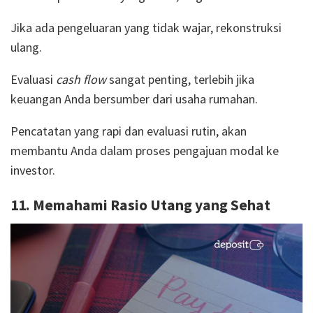
Jika ada pengeluaran yang tidak wajar, rekonstruksi
ulang.
Evaluasi
cash flow
sangat penting, terlebih jika
keuangan Anda bersumber dari usaha rumahan.
Pencatatan yang rapi dan evaluasi rutin, akan
membantu Anda dalam proses pengajuan modal ke
investor.
11. Memahami Rasio Utang yang Sehat