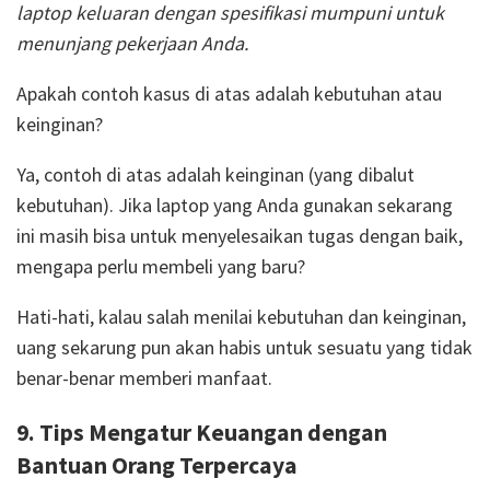
laptop keluaran dengan spesifikasi mumpuni untuk
menunjang pekerjaan Anda.
Apakah contoh kasus di atas adalah kebutuhan atau
keinginan?
Ya, contoh di atas adalah keinginan (yang dibalut
kebutuhan). Jika laptop yang Anda gunakan sekarang
ini masih bisa untuk menyelesaikan tugas dengan baik,
mengapa perlu membeli yang baru?
Hati-hati, kalau salah menilai kebutuhan dan keinginan,
uang sekarung pun akan habis untuk sesuatu yang tidak
benar-benar memberi manfaat.
9. Tips Mengatur Keuangan dengan
Bantuan Orang Terpercaya