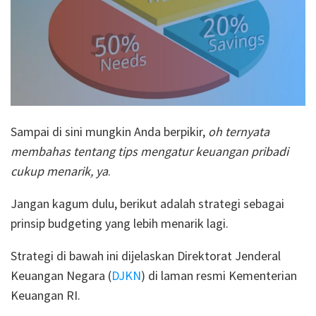
Sampai di sini mungkin Anda berpikir,
oh ternyata
membahas tentang tips mengatur keuangan pribadi
cukup menarik, ya
.
Jangan kagum dulu, berikut adalah strategi sebagai
prinsip budgeting yang lebih menarik lagi.
Strategi di bawah ini dijelaskan Direktorat Jenderal
Keuangan Negara (
DJKN
) di laman resmi Kementerian
Keuangan RI.