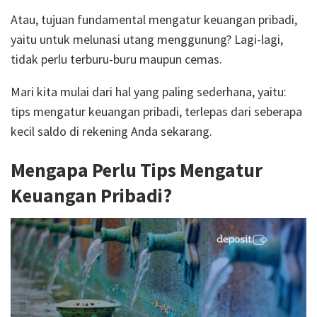
Atau, tujuan fundamental mengatur keuangan pribadi,
yaitu untuk melunasi utang menggunung? Lagi-lagi,
tidak perlu terburu-buru maupun cemas.
Mari kita mulai dari hal yang paling sederhana, yaitu:
tips mengatur keuangan pribadi, terlepas dari seberapa
kecil saldo di rekening Anda sekarang.
Mengapa Perlu Tips Mengatur
Keuangan Pribadi?