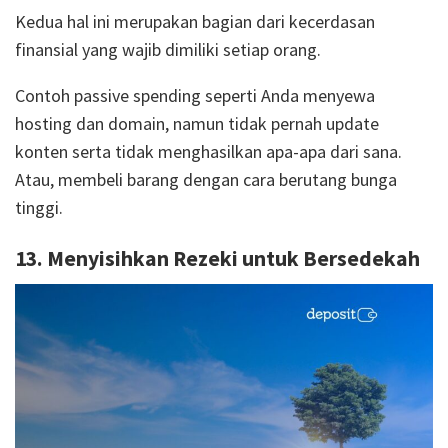
Kedua hal ini merupakan bagian dari kecerdasan
finansial yang wajib dimiliki setiap orang.
Contoh passive spending seperti Anda menyewa
hosting dan domain, namun tidak pernah update
konten serta tidak menghasilkan apa-apa dari sana.
Atau, membeli barang dengan cara berutang bunga
tinggi.
13. Menyisihkan Rezeki untuk Bersedekah