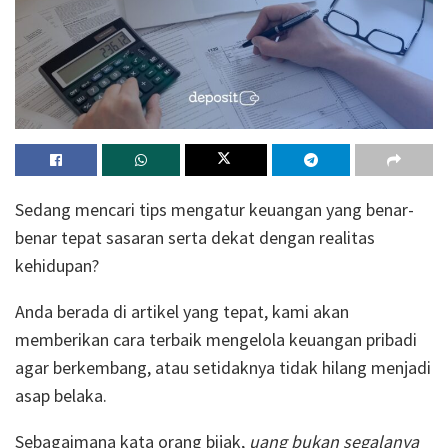
Sedang mencari tips mengatur keuangan yang benar-
benar tepat sasaran serta dekat dengan realitas
kehidupan?
Anda berada di artikel yang tepat, kami akan
memberikan cara terbaik mengelola keuangan pribadi
agar berkembang, atau setidaknya tidak hilang menjadi
asap belaka.
Sebagaimana kata orang bijak,
uang bukan segalanya