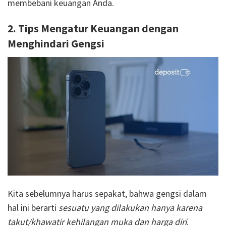
membebani keuangan Anda.
2. Tips Mengatur Keuangan dengan
Menghindari Gengsi
Kita sebelumnya harus sepakat, bahwa gengsi dalam
hal ini berarti
sesuatu yang dilakukan hanya karena
takut/khawatir kehilangan muka dan harga diri
.