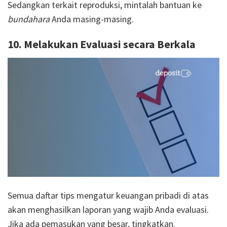
Sedangkan terkait reproduksi, mintalah bantuan ke
bundahara
Anda masing-masing.
10. Melakukan Evaluasi secara Berkala
Semua daftar tips mengatur keuangan pribadi di atas
akan menghasilkan laporan yang wajib Anda evaluasi.
Jika ada pemasukan yang besar, tingkatkan.