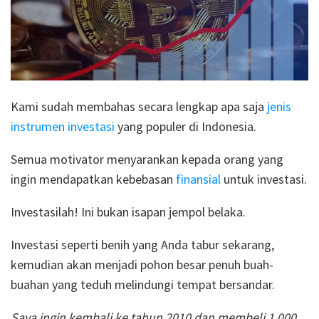
Kami sudah membahas secara lengkap apa saja
jenis
instrumen investasi
yang populer di Indonesia.
Semua motivator menyarankan kepada orang yang
ingin mendapatkan kebebasan
finansial
untuk investasi.
Investasilah! Ini bukan isapan jempol belaka.
Investasi seperti benih yang Anda tabur sekarang,
kemudian akan menjadi pohon besar penuh buah-
buahan yang teduh melindungi tempat bersandar.
Saya ingin kembali ke tahun 2010 dan membeli 1.000