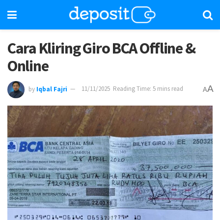
Cara Kliring Giro BCA Offline &
Online
A
by
Iqbal Fajri
11/11/2025
Reading Time: 5 mins read
A