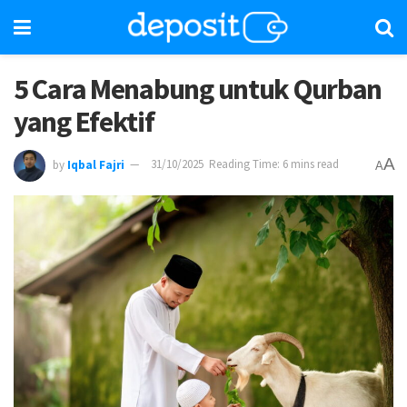
5 Cara Menabung untuk Qurban
yang Efektif
A
by
Iqbal Fajri
31/10/2025
Reading Time: 6 mins read
A