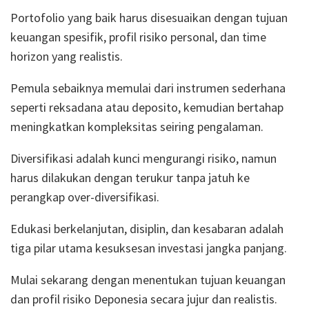
Portofolio yang baik harus disesuaikan dengan tujuan
keuangan spesifik, profil risiko personal, dan time
horizon yang realistis.
Pemula sebaiknya memulai dari instrumen sederhana
seperti reksadana atau deposito, kemudian bertahap
meningkatkan kompleksitas seiring pengalaman.
Diversifikasi adalah kunci mengurangi risiko, namun
harus dilakukan dengan terukur tanpa jatuh ke
perangkap over-diversifikasi.
Edukasi berkelanjutan, disiplin, dan kesabaran adalah
tiga pilar utama kesuksesan investasi jangka panjang.
Mulai sekarang dengan menentukan tujuan keuangan
dan profil risiko Deponesia secara jujur dan realistis.