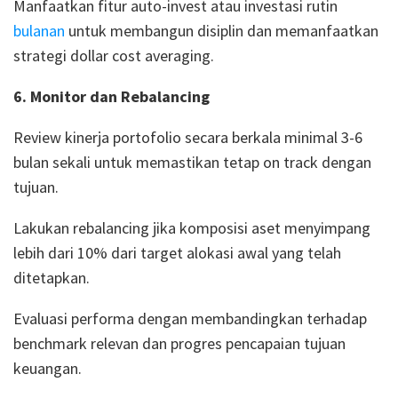
Manfaatkan fitur auto-invest atau investasi rutin
bulanan
untuk membangun disiplin dan memanfaatkan
strategi dollar cost averaging.
6. Monitor dan Rebalancing
Review kinerja portofolio secara berkala minimal 3-6
bulan sekali untuk memastikan tetap on track dengan
tujuan.
Lakukan rebalancing jika komposisi aset menyimpang
lebih dari 10% dari target alokasi awal yang telah
ditetapkan.
Evaluasi performa dengan membandingkan terhadap
benchmark relevan dan progres pencapaian tujuan
keuangan.