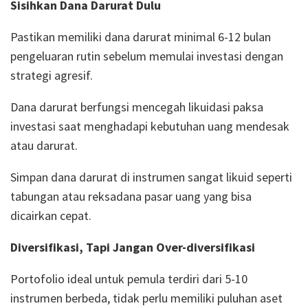
Sisihkan Dana Darurat Dulu
Pastikan memiliki dana darurat minimal 6-12 bulan
pengeluaran rutin sebelum memulai investasi dengan
strategi agresif.
Dana darurat berfungsi mencegah likuidasi paksa
investasi saat menghadapi kebutuhan uang mendesak
atau darurat.
Simpan dana darurat di instrumen sangat likuid seperti
tabungan atau reksadana pasar uang yang bisa
dicairkan cepat.
Diversifikasi, Tapi Jangan Over-diversifikasi
Portofolio ideal untuk pemula terdiri dari 5-10
instrumen berbeda, tidak perlu memiliki puluhan aset