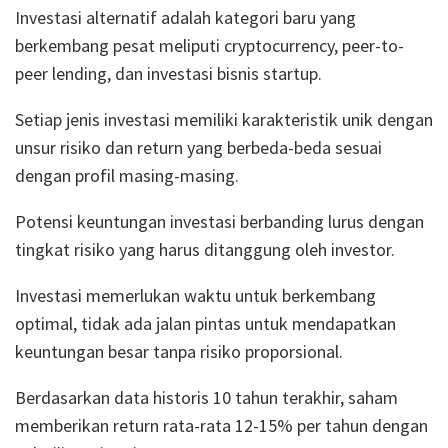
Investasi alternatif adalah kategori baru yang
berkembang pesat meliputi cryptocurrency, peer-to-
peer lending, dan investasi bisnis startup.
Setiap jenis investasi memiliki karakteristik unik dengan
unsur risiko dan return yang berbeda-beda sesuai
dengan profil masing-masing.
Potensi keuntungan investasi berbanding lurus dengan
tingkat risiko yang harus ditanggung oleh investor.
Investasi memerlukan waktu untuk berkembang
optimal, tidak ada jalan pintas untuk mendapatkan
keuntungan besar tanpa risiko proporsional.
Berdasarkan data historis 10 tahun terakhir, saham
memberikan return rata-rata 12-15% per tahun dengan