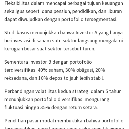
Fleksibilitas dalam mencapai berbagai tujuan keuangan
sekaligus seperti dana pensiun, pendidikan, dan liburan
dapat diwujudkan dengan portofolio tersegmentasi.
Studi kasus menunjukkan bahwa Investor A yang hanya
berinvestasi di saham satu sektor langsung mengalami
kerugian besar saat sektor tersebut turun.
Sementara Investor B dengan portofolio
terdiversifikasi 40% saham, 30% obligasi, 20%
reksadana, dan 10% deposito jauh lebih stabil.
Perbandingan volatilitas kedua strategi dalam 5 tahun
menunjukkan portofolio diversifikasi mengurangi
fluktuasi hingga 35% dengan return setara.
Penelitian pasar modal membuktikan bahwa portofolio
terdiversifikasi dapat mengurangi risiko spesifik hingga