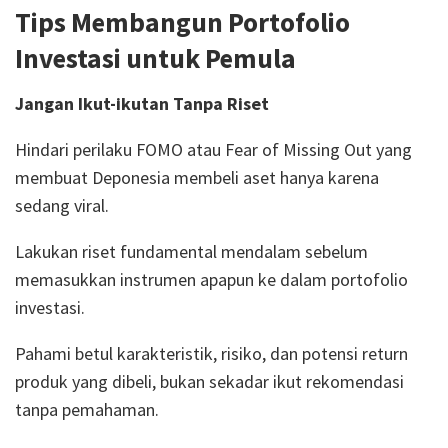
Tips Membangun Portofolio
Investasi untuk Pemula
Jangan Ikut-ikutan Tanpa Riset
Hindari perilaku FOMO atau Fear of Missing Out yang
membuat Deponesia membeli aset hanya karena
sedang viral.
Lakukan riset fundamental mendalam sebelum
memasukkan instrumen apapun ke dalam portofolio
investasi.
Pahami betul karakteristik, risiko, dan potensi return
produk yang dibeli, bukan sekadar ikut rekomendasi
tanpa pemahaman.