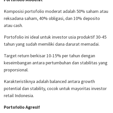
Komposisi portofolio moderat adalah 50% saham atau
reksadana saham, 40% obligasi, dan 10% deposito
atau cash.
Portofolio ini ideal untuk investor usia produktif 30-45
tahun yang sudah memiliki dana darurat memadai.
Target return berkisar 10-15% per tahun dengan
keseimbangan antara pertumbuhan dan stabilitas yang
proporsional.
Karakteristiknya adalah balanced antara growth
potential dan stability, cocok untuk mayoritas investor
retail Indonesia.
Portofolio Agresif