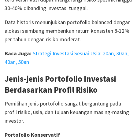
30-40% dibanding investasi tunggal.
Data historis menunjukkan portofolio balanced dengan
alokasi seimbang memberikan return konsisten 8-12%
per tahun dengan risiko moderat.
Baca Juga:
Strategi Investasi Sesuai Usia: 20an, 30an,
40an, 50an
Jenis-jenis Portofolio Investasi
Berdasarkan Profil Risiko
Pemilihan jenis portofolio sangat bergantung pada
profil risiko, usia, dan tujuan keuangan masing-masing
investor.
Portofolio Konservatif