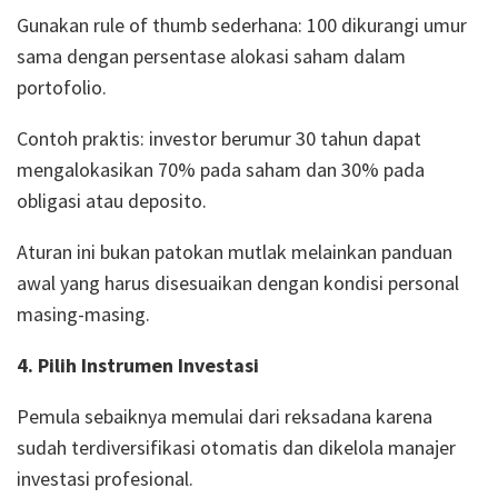
Gunakan rule of thumb sederhana: 100 dikurangi umur
sama dengan persentase alokasi saham dalam
portofolio.
Contoh praktis: investor berumur 30 tahun dapat
mengalokasikan 70% pada saham dan 30% pada
obligasi atau deposito.
Aturan ini bukan patokan mutlak melainkan panduan
awal yang harus disesuaikan dengan kondisi personal
masing-masing.
4. Pilih Instrumen Investasi
Pemula sebaiknya memulai dari reksadana karena
sudah terdiversifikasi otomatis dan dikelola manajer
investasi profesional.