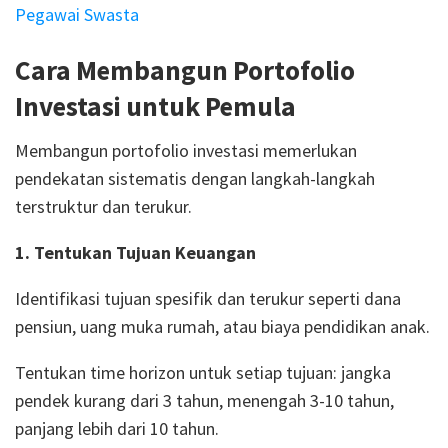
Pegawai Swasta
Cara Membangun Portofolio
Investasi untuk Pemula
Membangun portofolio investasi memerlukan
pendekatan sistematis dengan langkah-langkah
terstruktur dan terukur.
1. Tentukan Tujuan Keuangan
Identifikasi tujuan spesifik dan terukur seperti dana
pensiun, uang muka rumah, atau biaya pendidikan anak.
Tentukan time horizon untuk setiap tujuan: jangka
pendek kurang dari 3 tahun, menengah 3-10 tahun,
panjang lebih dari 10 tahun.