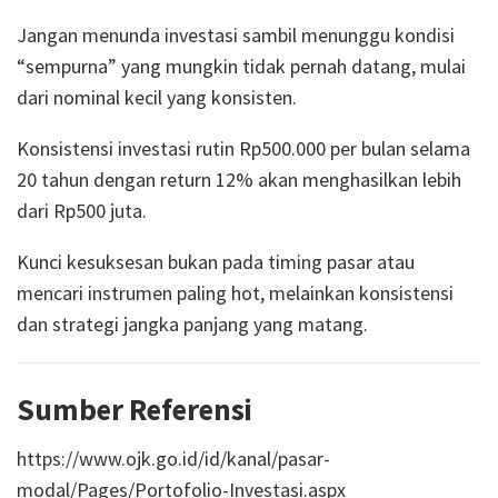
Jangan menunda investasi sambil menunggu kondisi
“sempurna” yang mungkin tidak pernah datang, mulai
dari nominal kecil yang konsisten.
Konsistensi investasi rutin Rp500.000 per bulan selama
20 tahun dengan return 12% akan menghasilkan lebih
dari Rp500 juta.
Kunci kesuksesan bukan pada timing pasar atau
mencari instrumen paling hot, melainkan konsistensi
dan strategi jangka panjang yang matang.
Sumber Referensi
https://www.ojk.go.id/id/kanal/pasar-
modal/Pages/Portofolio-Investasi.aspx