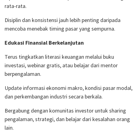
rata-rata.
Disiplin dan konsistensi jauh lebih penting daripada
mencoba menebak timing pasar yang sempurna.
Edukasi Finansial Berkelanjutan
Terus tingkatkan literasi keuangan melalui buku
investasi, webinar gratis, atau belajar dari mentor
berpengalaman.
Update informasi ekonomi makro, kondisi pasar modal,
dan perkembangan industri secara berkala.
Bergabung dengan komunitas investor untuk sharing
pengalaman, strategi, dan belajar dari kesalahan orang
lain.