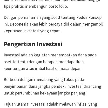
tips praktis membangun portofolio.
Dengan pemahaman yang solid tentang kedua konsep
ini, Deponesia akan lebih percaya diri dalam mengambil
keputusan investasi yang tepat.
Pengertian Investasi
Investasi adalah kegiatan menempatkan dana pada
aset tertentu dengan harapan mendapatkan
keuntungan atau imbal hasil di masa depan.
Berbeda dengan menabung yang fokus pada
penyimpanan dana jangka pendek, investasi dirancang
untuk pertumbuhan kekayaan jangka panjang.
Tujuan utama investasi adalah melawan inflasi yang